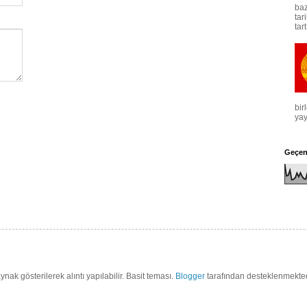
baz
tar
tar
bir
yay
Geçen
ynak gösterilerek alıntı yapılabilir. Basit teması.
Blogger
tarafından desteklenmekted