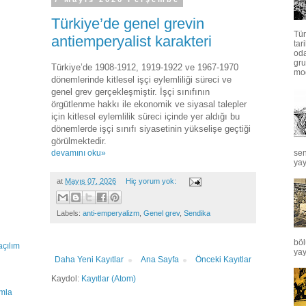
Türkiye’de genel grevin
Tür
antiemperyalist karakteri
tar
oda
gru
Türkiye’de 1908-1912, 1919-1922 ve 1967-1970
mod
dönemlerinde kitlesel işçi eylemliliği süreci ve
genel grev gerçekleşmiştir. İşçi sınıfının
örgütlenme hakkı ile ekonomik ve siyasal talepler
için kitlesel eylemlilik süreci içinde yer aldığı bu
dönemlerde işçi sınıfı siyasetinin yükselişe geçtiği
görülmektedir.
sen
devamını oku»
yay
at
Mayıs 07, 2026
Hiç yorum yok:
Labels:
anti-emperyalizm
,
Genel grev
,
Sendika
böl
çılım
yay
Daha Yeni Kayıtlar
Ana Sayfa
Önceki Kayıtlar
Kaydol:
Kayıtlar (Atom)
amla