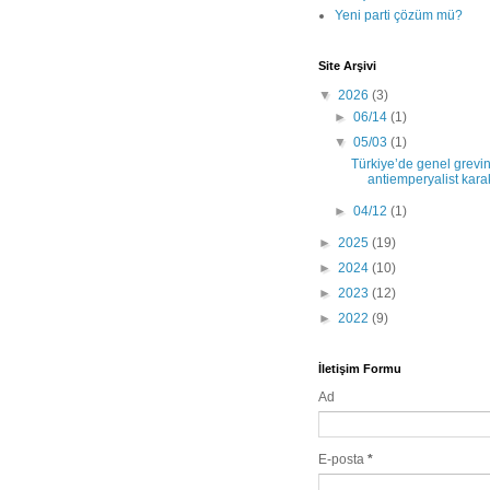
Yeni parti çözüm mü?
Site Arşivi
▼
2026
(3)
►
06/14
(1)
▼
05/03
(1)
Türkiye’de genel grevi
antiemperyalist karak
►
04/12
(1)
►
2025
(19)
►
2024
(10)
►
2023
(12)
►
2022
(9)
İletişim Formu
Ad
E-posta
*