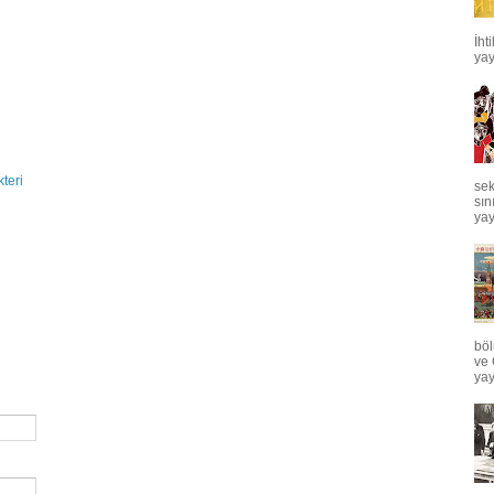
İht
yay
n
teri
sek
sın
yay
böl
ve 
yay