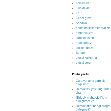
bolşevikler
ulus devlet
TKP
Genel grev
Sendika
demokratik konfederalizm
emperyalizm
küreselleşme
neoliberalizm
sol komünizm
Buharin
ulusal kalkınma
ulusal sorun
Politik yazılar
Çare var ama çare siz
değilsiniz!
Demokrasi yolculuğunda a
virajı
'Birleşik muhalefeti' kim
birleştirecek?
Demokratlar hangi progr
birleşmeli?