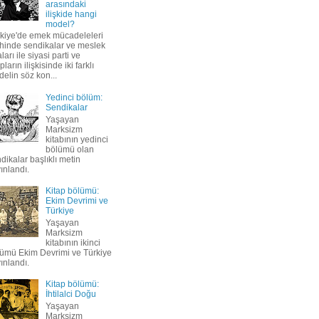
arasındaki
ilişkide hangi
model?
kiye'de emek mücadeleleri
ihinde sendikalar ve meslek
ları ile siyasi parti ve
pların ilişkisinde iki farklı
elin söz kon...
Yedinci bölüm:
Sendikalar
Yaşayan
Marksizm
kitabının yedinci
bölümü olan
dikalar başlıklı metin
ınlandı.
Kitap bölümü:
Ekim Devrimi ve
Türkiye
Yaşayan
Marksizm
kitabının ikinci
ümü Ekim Devrimi ve Türkiye
ınlandı.
Kitap bölümü:
İhtilalci Doğu
Yaşayan
Marksizm