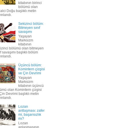
kitabının birinci
bölümü olan
ilalci Doğu başlıklı metin
ınlandı.
Sekizinci bölüm:
Bitmeyen sınıf
savaşımı
Yaşayan
Marksizm
kitabının
izinci bölümü olan bitmeyen
ıf savaşımı başlıklı bölüm
ınlandı.
Üçüncü bölüm:
Komintern çizgisi
ve Çin Devrimi
Yaşayan
Marksizm
kitabının üçüncü
ümü olan Komintern çizgisi
Çin Devrimi başlıklı metin
ınlandı.
Lozan
antlaşması: zafer
mi, başarısızlık
mı?
Lozan
anlaşmasının