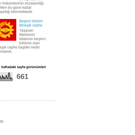
ı hükümlerinin imzalandığı
ihten bu güne kadar
tışıldığı bilinmektedir.
Beşinci bölüm:
Birleşik cephe
Yaşayan
Marksizm
kitabının beşinci
bölümü olan
leşik cephe başlıklı metin
ınlandı.
 haftadaki sayfa görünümleri
661
ir.