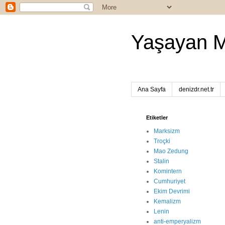
Yaşayan 
Ana Sayfa
denizdr.net.tr
Etiketler
Marksizm
Troçki
Mao Zedung
Stalin
Komintern
Cumhuriyet
Ekim Devrimi
Kemalizm
Lenin
anti-emperyalizm