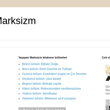
Marksizm
Yaşayan Marksizm kitabının bölümleri
Çok o
Birinci bölüm: İhtilalci Doğu
İkinci bölüm: Ekim Devrimi ve Türkiye
Üçüncü bölüm: Komintern çizgisi ve Çin Devrimi
Dördüncü bölüm: Ulus devlet
Beşinci bölüm: Birleşik cephe
dö
Altıncı bölüm: Reformizmden neoliberalizme
Mar
met
Yedinci bölüm: Sendikalar
Sekizinci bölüm: Bitmeyen sınıf savaşımı
7 Mayıs 2026 Perşembe